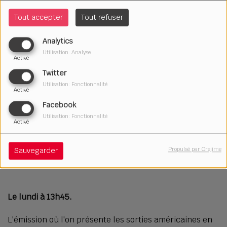
Tout accepter
Tout refuser
Analytics
Utilisation: Analyse
Activé
Twitter
Utilisation: Fonctionnalité
Activé
Facebook
Utilisation: Fonctionnalité
Activé
Propulsé par Orejime
Sauvegarder
Le lundi à 13h45.
L'émission où l'on présente les sorties américaines en