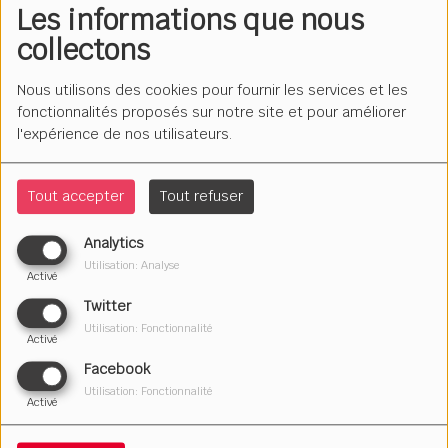
Les informations que nous
collectons
Nous utilisons des cookies pour fournir les services et les
fonctionnalités proposés sur notre site et pour améliorer
l'expérience de nos utilisateurs.
Tout accepter
Tout refuser
Analytics
Utilisation: Analyse
Activé
Twitter
Utilisation: Fonctionnalité
Activé
Facebook
Le mercredi à 18h.
Utilisation: Fonctionnalité
Activé
Découvrez la chanson française non crétinisante et