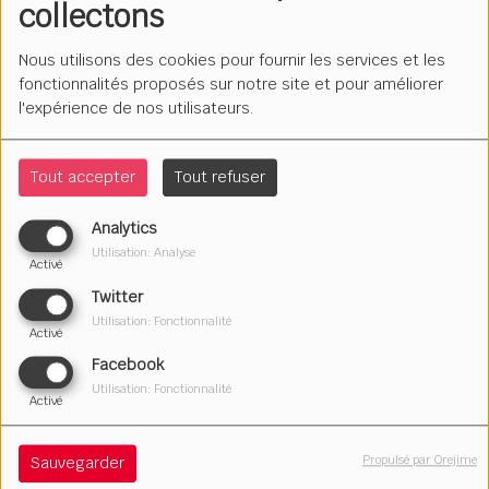
collectons
Nous utilisons des cookies pour fournir les services et les
fonctionnalités proposés sur notre site et pour améliorer
l'expérience de nos utilisateurs.
Tout accepter
Tout refuser
Analytics
Utilisation: Analyse
Activé
Twitter
Utilisation: Fonctionnalité
Activé
Facebook
Le lundi à 13h05, le mercredi à 15h30 et le samedi à
Utilisation: Fonctionnalité
11h35.
Activé
Un temps autour de la littérature.
Propulsé par Orejime
Sauvegarder