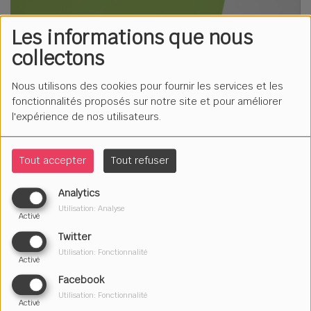
Les informations que nous
collectons
Nous utilisons des cookies pour fournir les services et les
fonctionnalités proposés sur notre site et pour améliorer
l'expérience de nos utilisateurs.
Tout accepter
Tout refuser
Analytics
Utilisation: Analyse
Activé
Twitter
Utilisation: Fonctionnalité
Activé
Facebook
Utilisation: Fonctionnalité
Ponctuellement le samedi à 10h.
Activé