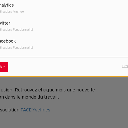
nalytics
ilisation: Analyse
witter
ilisation: Fonctionnalité
acebook
ilisation: Fonctionnalité
Pro
der
clusion. Retrouvez chaque mois une nouvelle
on dans le monde du travail.
ssociation
FACE Yvelines
.