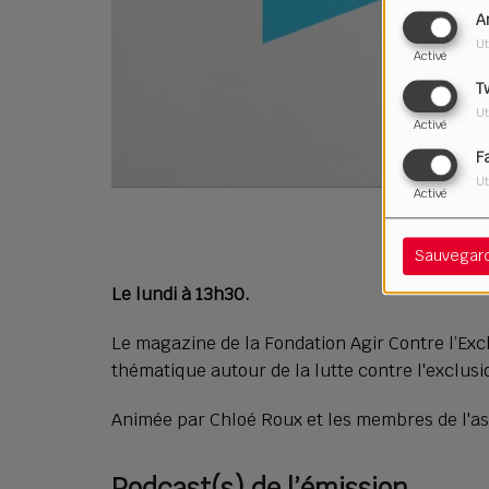
A
Ut
Activé
T
Ut
Activé
F
Ut
Activé
Sauvegar
Le lundi à 13h30.
Le magazine de la Fondation Agir Contre l’Ex
thématique autour de la lutte contre l'exclusi
Animée par Chloé Roux et les membres de l'a
Podcast(s) de l’émission