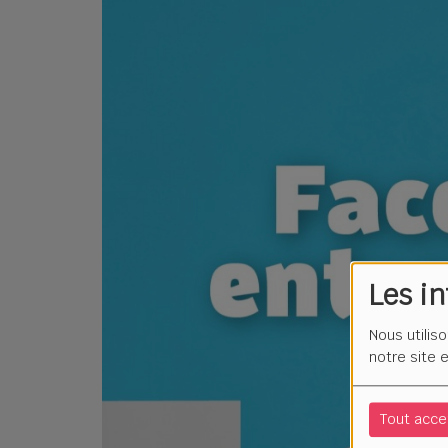
Les i
Nous utilis
notre site 
Tout acce